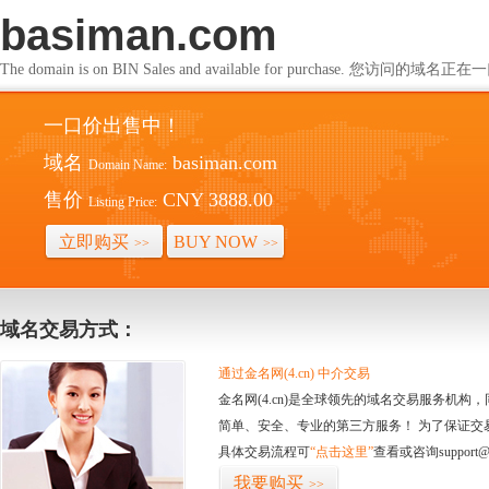
basiman.com
The domain is on BIN Sales and available for purchase. 您访问的
一口价出售中！
域名
basiman.com
Domain Name:
售价
CNY 3888.00
Listing Price:
立即购买
BUY NOW
>>
>>
域名交易方式：
通过金名网(4.cn) 中介交易
金名网(4.cn)是全球领先的域名交易服务机
简单、安全、专业的第三方服务！ 为了保证交
具体交易流程可
“点击这里”
查看或咨询support@
我要购买
>>